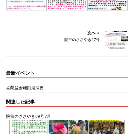
次へ
院主のささやき17号
最新イベント
孟蘭盆会施餓鬼法要
関連した記事
院首のささやき69号7月