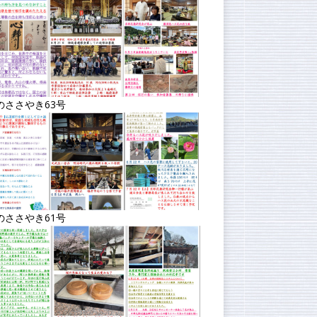
のささやき63号
のささやき61号