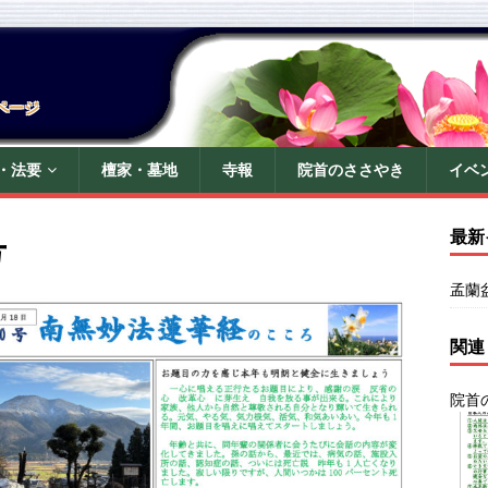
ページ
・法要
檀家・墓地
寺報
院首のささやき
イベ
号
最新
孟蘭
関連
院首