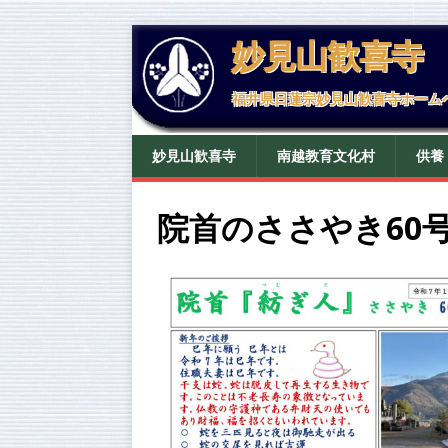
妙見山歓喜寺
福井県日蓮宗妙見山歓喜寺ホーム
妙見山歓喜寺
南越教育文化村
供養
院首のささやき60