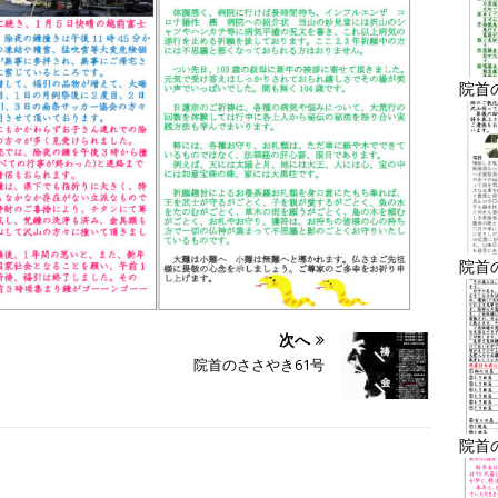
院首
院首
次へ
院首のささやき61号
院首